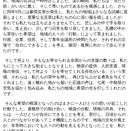
れ、地域の営みは一時停止しました。あの瞬間、私たちは「当たり
前」がいかに脆く、そして尊いものであるかを痛感しました。さら
に同年
9
月には豪雨災害が発生し、私たちの地域はさらなる試練に直
面しました。度重なる災害は私たちの心に深い傷を残しましたが、
それでも私たちは立ち止まりませんでした。悲しみの中で手を取り
合い、支え合い、少しずつ日常を取り戻してきました。瓦礫の中か
ら芽吹いた希望は、地域の人々の「行動」によって育まれました。
行政、企業、住民、そして青年会議所の仲間たちが、それぞれの立
場で「自分にできること」を考え、復旧・復興に向かって歩んでき
たのです。
そして何より、今もなお寄せられる全国からの支援の数々は、私た
ちにとって大きな励ましとなりました。物資の提供、人的支援、情
報の発信、そして何より「心を寄せてくれる存在がいる」という実
感、それらは、私たちの背中を押し、再び立ち上がる勇気を与えて
くれました。遠く離れた地から届いた応援の声は、七尾・中能登の
空気を温かく包み込み、私たちの地域に希望の光を灯してくれたの
です。
そんな希望の根源となったのはまさに一人ひとりの想いが起こした
行動でした。避難所での助け合い、物資の分配、情報の共有、それ
らは、一人ひとりが自分にできることを考え、実行し、日頃からの
人とのつながりがあってこそ機能したものです。地域の文化や風土
が、非常時においても人々の行動を支える力となったことを、私た