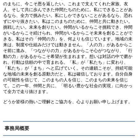
のまちに、今こそ恩を返したい。これまで支えてくれた家族、友
人、そして共に歩んできた仲間たちのために。私にできることがあ
るなら、全力で挑みたい。私にしかできないことがあるなら、恐れ
ずにやり抜きたい。私はこのまちのために、仲間と共に動きたい。
挑戦したい。未来を創りたい。仲間がいるからこそ挑戦でき、仲間
がいるからこそ続けられ、仲間がいるからこそ未来を創ることがで
きる。私はその「仲間の力」を、何よりも信じています。地域の未
来は、制度や仕組みだけでは動きません。「人の力」があるからこ
そ前に進み、「つながりの力」があるからこそ心がつながり、「行
動の力」があるからこそ希望が生まれます。想いは対話の中で磨か
れ、行動は信頼の中で育まれる。「私」が「私たち」に変わり、
「私たち」が「まち」へと広げていく。その連鎖こそが、持続可能
な地域の未来を創る原動力だと、私は確信しております。自分自身
の可能性を信じて、このまちの人を信じ、このまちの未来を信じ
て。この一年、仲間と共に、「明るい豊かな社会の実現」に向かっ
て全力で走り抜けます。
どうか皆様の熱いご理解とご協力を、心よりお願い申し上げます。
事務局概要