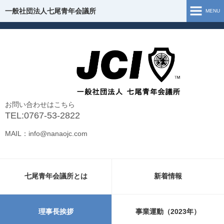
一般社団法人七尾青年会議所
一般社団法人七尾青年会議所
MENU
ホーム
七尾青年会議所とは
理事長挨拶
お問い合わせはこちら
組織図
TEL:0767-53-2822
MAIL：info@nanaojc.com
事業運動（2026年）
事業報告（2025年）
七尾青年会議所とは
新着情報
お問い合わせ
新型コロナウイルス 支援・情報
理事長挨拶
事業運動（2023年）