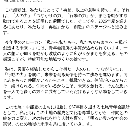
ちは肌で感じました。
この経験は、私たちにとって「再起」以上の意味を持ちます。それ
は、「人の力」「つながりの力」「行動の力」が、まちを動かす原
動力であることを証明した瞬間でした。そして今、
2026
年度を迎え
るにあたり、私たちは「再起」から「創造」のステージへと進みま
す。
今年度のスローガン「私から私たちへ、私たちからまちへ ～私が
創造する未来～」には、青年会議所の本質が込められています。一
人の想いが周りを動かし波紋のように広がりがまちを変える。その
循環こそが、持続可能な地域づくりの鍵です。
私は、災害を経験したからこそ得た「人の力」「つながりの力」
「行動の力」を胸に、未来を創る覚悟を持って歩みを進めます。同
じ志をもった仲間がいるからこそ、挑戦できる。仲間がいるからこ
そ、続けられる。仲間がいるからこそ、未来を創れる。そんな想い
を一人でも多くの方々に共有していただけるような活動をしていき
ます。
この七尾・中能登のまちに根差して
67
年目を迎える七尾青年会議所
として、私たちはこの土地の歴史と文化を尊重しながら、仲間との
絆を力に変え、次の時代を担う人財を育て、「明るい豊かな社会の
実現」のため地域の未来を共に描いていきます。