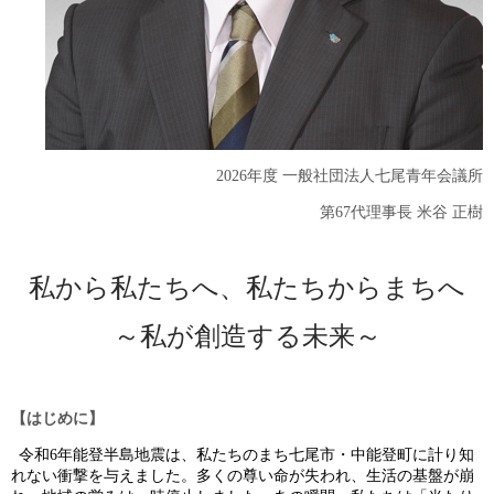
2026
年度 一般社団法人七尾青年会議所
第
67
代理事長 米谷 正樹
私から私たちへ、私たちからまちへ
～私が創造する未来～
【はじめに】
令和
6
年能登半島地震は、私たちのまち七尾市・中能登町に計り知
れない衝撃を与えました。多くの尊い命が失われ、生活の基盤が崩