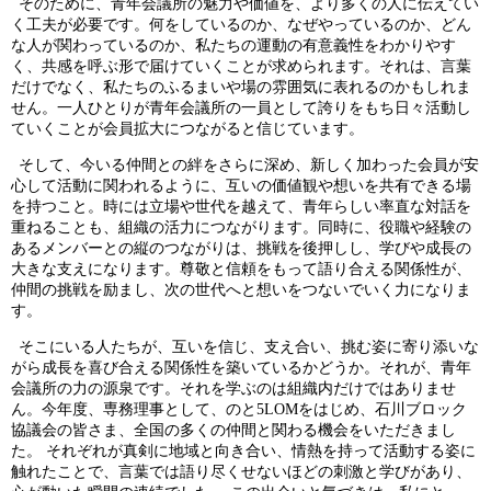
そのために、青年会議所の魅力や価値を、より多くの人に伝えてい
く工夫が必要です。何をしているのか、なぜやっているのか、どん
な人が関わっているのか、私たちの運動の有意義性をわかりやす
く、共感を呼ぶ形で届けていくことが求められます。それは、言葉
だけでなく、私たちのふるまいや場の雰囲気に表れるのかもしれま
せん。一人ひとりが青年会議所の一員として誇りをもち日々活動し
ていくことが会員拡大につながると信じています。
そして、今いる仲間との絆をさらに深め、新しく加わった会員が安
心して活動に関われるように、互いの価値観や想いを共有できる場
を持つこと。時には立場や世代を越えて、青年らしい率直な対話を
重ねることも、組織の活力につながります。同時に、役職や経験の
あるメンバーとの縦のつながりは、挑戦を後押しし、学びや成長の
大きな支えになります。尊敬と信頼をもって語り合える関係性が、
仲間の挑戦を励まし、次の世代へと想いをつないでいく力になりま
す。
そこにいる人たちが、互いを信じ、支え合い、挑む姿に寄り添いな
がら成長を喜び合える関係性を築いているかどうか。それが、青年
会議所の力の源泉です。それを学ぶのは組織内だけではありませ
ん。今年度、専務理事として、のと
5LOM
をはじめ、石川ブロック
協議会の皆さま、全国の多くの仲間と関わる機会をいただきまし
た。 それぞれが真剣に地域と向き合い、情熱を持って活動する姿に
触れたことで、言葉では語り尽くせないほどの刺激と学びがあり、