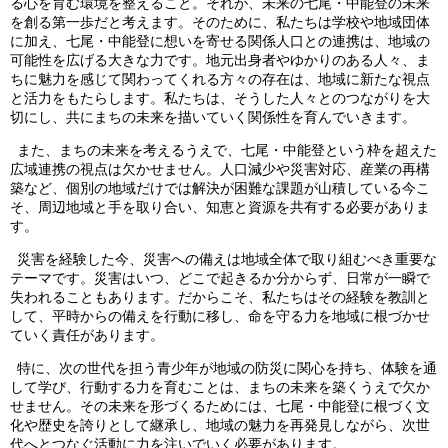
る心を育む環境を整えること。それが、未来の七尾・中能登の未来
を創る第一歩だと考えます。そのために、私たちは学校や地域団体
に加え、七尾・中能登に想いを寄せる関係人口との連携は、地域の
可能性を広げる大きな力です。地元出身者やゆかりのある人々、ま
ちに魅力を感じて関わってくれる方々の存在は、地域に新たな視点
と活力をもたらします。私たちは、そうした人々とのつながりを大
切にし、共にまちの未来を描いていく関係性を育んでいきます。
また、まちの未来を考えるうえで、
七尾・中能登という枠を超えた
広域連携の視点は欠かせません。人口減少や災害対応、産業の再構
築など、個別の地域だけでは解決が困難な課題が山積している今こ
そ、周辺地域と手を取り合い、知恵と資源を共有する必要がありま
す。
災害を経験した今、災害への備えは地域全体で取り組むべき重要な
テーマです。災害はいつ、どこで起きるか分からず、日常が一瞬で
失われることもあります。だからこそ、私たちはその経験を教訓と
して、平時からの備えを行動に移し、命を守る力を地域に根づかせ
ていく責任があります。
特に、次の世代を担う青少年が地域の防災に関心を持ち、体験を通
して学び、行動する力を育むことは、まちの未来を築くうえで欠か
せません。その未来を形づくるためには、七尾・中能登に根づく文
化や歴史を誇りとして継承し、地域の魅力を再発見しながら、次世
代へとつなぐ活動に力を注いでいく必要があります。