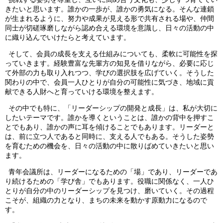
きたいと思います。誰かの一歩が、誰かの勇気になる。そんな連鎖
が生まれるように、努力や成果が見える形で共有される場や、仲間
同士が切磋琢磨しながら認め合える環境を意識し、日々の活動の中
に織り込んでいけたらと考えています。
そして、会員の成長を支える仕組みについても、柔軟に可能性を探
っていきます。経験豊富な先輩方の知見を借りながら、必要に応じ
て外部の力も取り入れつつ、学びの選択肢を広げていく。そうした
関わりの中で、会員一人ひとりが自分の可能性に気づき、地域に貢
献できる人財へと育っていける環境を整えます。
その中でも特に、「リーダーシップの開発と成長」は、私が大切に
したいテーマです。誰かを導くということは、誰かの背中を押すこ
とでもあり、誰かの声に耳を傾けることでもあります。リーダーと
は、前に立つ人であると同時に、支える人でもある。そうした姿勢
を育むための機会を、日々の活動の中に散りばめていきたいと思い
ます。
青年会議所は、リーダーになるための「場」であり、リーダーであ
り続けるための「学び舎」でもあります。役職に関係なく、一人ひ
とりが自分の中のリーダーシップを見つけ、磨いていく。その過程
こそが、組織の力となり、まちの未来を動かす原動力になるので
す。