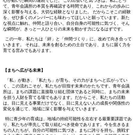
心が動いた瞬間の連続でした。 この出会いと気づきは、私にとっ
て、青年会議所の本質を再確認する時間であり、これからの歩みに
深く影響を与える、大切な経験となりました。 だからこそこの経験
を、ぜひ多くのメンバーにも味わってほしいと願っています。新た
な視点に触れ、仲間と語り合い、自分自身の可能性に気づく、そん
な瞬間が、きっと一人ひとりの未来を動かす力になるはずです。
この一年、私たちは「絆」と「仲間づくり」に、改めて向き合って
いきます。 それは、未来を創るための土台であり、まちに届く力を
育てる営みでもあります。
【まちへ広がる未来】
「私」が動き、「私たち」が育ち、その力がまちへと広がってい
く、この流れこそが、私たちが目指す未来のかたちです。青年会議
所は、まちの課題に直接取り組む団体であると同時に、まちの未来
を担う人財を育てる場でもあります。だからこそ、私たちの活動
は、目に見える事業だけでなく、目に見えない人の成長や関係性の
変化を通じて、地域に深く影響を与えていきます。
特に青少年の育成は、地域の持続可能性を左右する最重要課題であ
り、私たちが率先して取り組むべき使命であります。今を生きるま
ちの人たちが、自分の可能性に気づき、まちに誇りを持ち、挑戦す