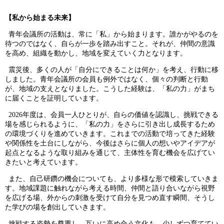
【私から始まる未来】
青年会議所の活動は、常に「私」から始まります。誰かがやるのを
待つのではなく、自らが一歩を踏み出すこと。それが、仲間の意識
を高め、組織を動かし、地域を変えていく力となります。
震災後、多くの人が「自分にできることは何か」を考え、行動に移
しました。青年会議所の会員も例外ではなく、個々の判断と行動
が、地域の支えとなりました。こうした経験は、「私の力」がまち
に届くことを証明しています。
2026
年度は、会員一人ひとりが、自らの価値を認識し、挑戦できる
場を感じられるように、「私の力」をさらに引き出し成長するため
の環境づくりを進めていきます。
これまでの活動で培ってきた経験
や関係性を土台にしながら、今後はさらに個人の想いやアイデアが
起点となるような取り組みを通じて、主体性を育む機会を広げてい
きたいと考えています。
また、自己研鑽の機会についても、より多様な形で模索していきま
す。地域課題に触れながら考える時間、仲間と語り合いながら視野
を広げる場、外からの刺激を受けて自分を見つめ直す瞬間、そうし
た学びの場を創出していきます。
挑戦する姿勢を尊重し、互いに高め合う文化も、少しずつ育ててい