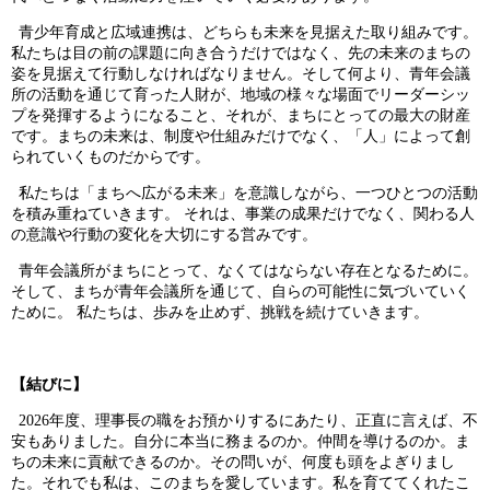
青少年育成と広域連携は、どちらも未来を見据えた取り組みです。
私たちは目の前の課題に向き合うだけではなく、先の未来のまちの
姿を見据えて行動しなければなりません。そして何より、青年会議
所の活動を通じて育った人財が、地域の様々な場面でリーダーシッ
プを発揮するようになること、それが、まちにとっての最大の財産
です。まちの未来は、制度や仕組みだけでなく、「人」によって創
られていくものだからです。
私たちは「まちへ広がる未来」を意識しながら、一つひとつの活動
を積み重ねていきます。 それは、事業の成果だけでなく、関わる人
の意識や行動の変化を大切にする営みです。
青年会議所がまちにとって、なくてはならない存在となるために。
そして、まちが青年会議所を通じて、自らの可能性に気づいていく
ために。 私たちは、歩みを止めず、挑戦を続けていきます。
【結びに】
2026
年度、理事長の職をお預かりするにあたり、正直に言えば、不
安もありました。自分に本当に務まるのか。仲間を導けるのか。ま
ちの未来に貢献できるのか。その問いが、何度も頭をよぎりまし
た。それでも私は、このまちを愛しています。私を育ててくれたこ