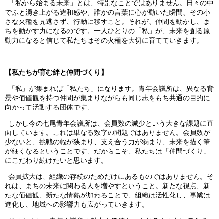
「私から始まる未来」とは、特別なことではありません。日々の中
でふと湧き上がる違和感や、誰かの言葉に心が動いた瞬間、その小
さな火種を見逃さず、行動に移すこと。それが、仲間を動かし、ま
ちを動かす力になるのです。一人ひとりの「私」が、未来を創る原
動力になると信じて私たちはその火種を大切に育てていきます。
【私たちが育む絆と仲間づくり】
「私」が集まれば「私たち」になります。青年会議所は、異なる背
景や価値観を持つ仲間が集まりながらも同じ志をもち共通の目的に
向かって活動する団体です。
しかし今の七尾青年会議所は、会員数の減少という大きな課題に直
面しています。これは単なる数字の問題ではありません。会員数が
少ないと、挑戦の幅が狭まり、支え合う力が弱まり、未来を描く筆
が細くなるということです。だからこそ、私たちは「仲間づくり」
にこだわり続けたいと思います。
会員拡大は、組織の存続のためだけにあるものではありません。そ
れは、まちの未来に関わる人を増やすということ。新たな視点、新
たな価値観、新たな情熱が加わることで、組織は活性化し、事業は
進化し、地域への影響力も広がっていきます。