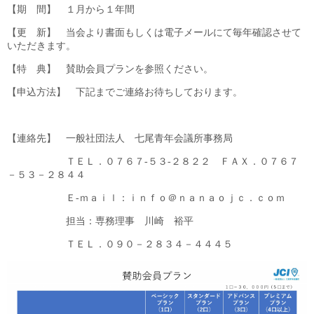
【期 間】 １月から１年間
【更 新】 当会より書面もしくは電子メールにて毎年確認させて
いただきます。
【特 典】 賛助会員プランを参照ください。
【申込方法】 下記までご連絡お待ちしております。
【連絡先】 一般社団法人 七尾青年会議所事務局
ＴＥＬ．０７６７
-
５３
-
２８２２ ＦＡＸ．０７６７
－５３－２８４４
Ｅ
-
ｍａｉｌ：ｉｎｆｏ＠ｎａｎａｏｊｃ．ｃｏｍ
担当：専務理事 川崎 裕平
ＴＥＬ．０９０－２８３４－４４４５