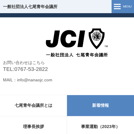
一般社団法人七尾青年会議所
一般社団法人七尾青年会議所
MENU
ホーム
七尾青年会議所とは
理事長挨拶
お問い合わせはこちら
組織図
TEL:0767-53-2822
MAIL：info@nanaojc.com
事業運動（2026年）
事業報告（2025年）
七尾青年会議所とは
新着情報
お問い合わせ
新型コロナウイルス 支援・情報
理事長挨拶
事業運動（2023年）