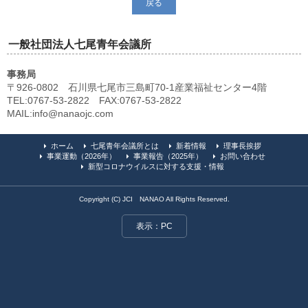
戻る
一般社団法人七尾青年会議所
事務局
〒926-0802 石川県七尾市三島町70-1産業福祉センター4階
TEL:0767-53-2822 FAX:0767-53-2822
MAIL:info@nanaojc.com
ホーム
七尾青年会議所とは
新着情報
理事長挨拶
事業運動（2026年）
事業報告（2025年）
お問い合わせ
新型コロナウイルスに対する支援・情報
Copyright (C) JCI NANAO All Rights Reserved.
表示：PC