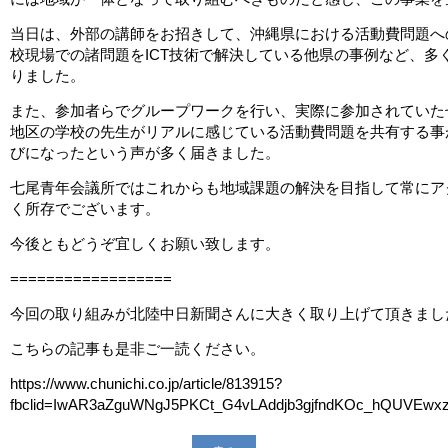
当日は、外部の講師をお招きして、沖縄県における活動費問題へ
校現場での諸問題を
ICT
技術で解決している他県の事例など、多
りました。
また、参加者らでグループワークを行い、実際に参加されていた
地区の学校の先生がリアルに感じている活動費問題を共有する事
びになったという声が多く届きました。
七尾青年会議所ではこれからも地域課題の解決を目指して常にア
く所存でございます。
今後ともどうぞ宜しくお願い致します。
==================
今回の取り組みが北陸中日新聞さんに大きく取り上げて頂きまし
こちらの記事も是非ご一読ください。
https://www.chunichi.co.jp/article/813915?
fbclid=IwAR3aZguWNgJ5PKCt_G4vLAddjb3gjfndKOc_hQUVEw