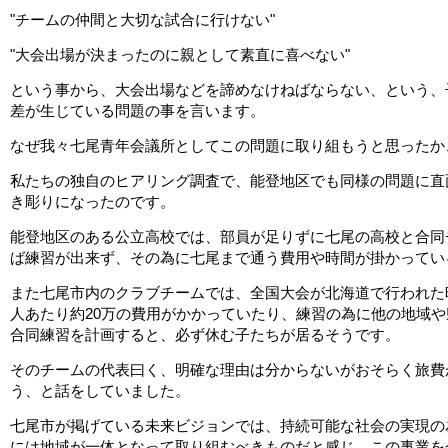
"
チームの仲間と大切な試合に行けない
"
"
大会出場が決まったのに親として素直に喜べない
"
という事から、大会出場などを諦めなけねばならない、という、
差が生じている問題の事を言います。
なぜ我々七尾青年会議所としてこの問題に取り組もうと思ったか
私たちの独自のヒアリング調査で、能登地区でも同様の問題に直
き彫りになったのです。
能登地区のある公立高校では、部員が足りずに七尾の高校と合同
ば練習が出来ず、その為に七尾まで通う費用や時間が掛かってい
また七尾市内のクラブチームでは、全国大会が北海道で行われた
人あたり約
20
万の費用がかかっていたり、練習の為に他の地域や
合同練習を計画すると、必ず休む子たちが居るそうです。
そのチームの代表曰く、明確な理由は分からないがおそらく旅費
う、と話をしていました。
七尾市が掲げている未来ビジョンでは、持続可能な社会の実現の
には地域が一体となって取り組むべきものだと感じ、この事業を