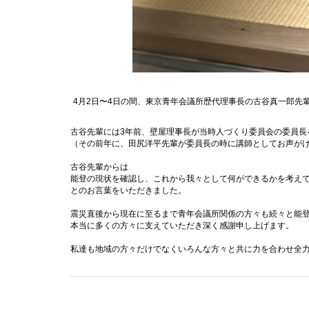
4
月
2
日〜
4
日の間、東京青年会議所歴代理事長の古谷真一郎先
古谷先輩には
3
年前、壁屋理事長が当時人づくり委員会の委員長
（その前年に、田尻洋平先輩が委員長の時に講師としてお声が
古谷先輩からは
能登の現状を確認し、これから我々として何ができるかを考え
とのお言葉をいただきました。
震災直後から現在に至るまで青年会議所関係の方々も続々と能
本当に多くの方々に支えていただき深く感謝申し上げます。
私達も地域の方々だけでなくいろんな方々と共に力を合わせ全