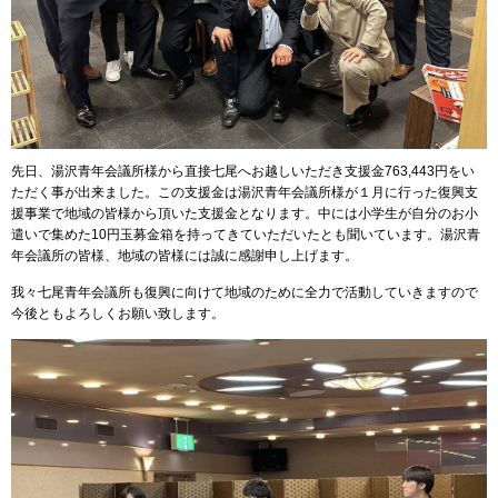
先日、湯沢青年会議所様から直接七尾へお越しいただき支援金
763,443
円をい
ただく事が出来ました。この支援金は湯沢青年会議所様が１月に行った復興支
援事業で地域の皆様から頂いた支援金となります。中には小学生が自分のお小
遣いで集めた
10
円玉募金箱を持ってきていただいたとも聞いています。湯沢青
年会議所の皆様、地域の皆様には誠に感謝申し上げます。
我々七尾青年会議所も復興に向けて地域のために全力で活動していきますので
今後ともよろしくお願い致します。