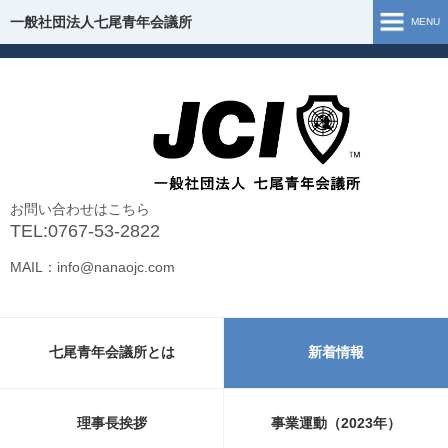
一般社団法人七尾青年会議所
一般社団法人七尾青年会議所
MENU
ホーム
七尾青年会議所とは
理事長挨拶
お問い合わせはこちら
組織図
TEL:0767-53-2822
MAIL：info@nanaojc.com
事業運動（2026年）
事業報告（2025年）
七尾青年会議所とは
新着情報
お問い合わせ
新型コロナウイルス 支援・情報
理事長挨拶
事業運動（2023年）