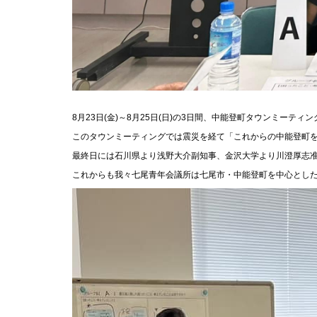
8
月
23
日
(
金
)
～
8
月
25
日
(
日
)
の
3
日間、中能登町タウンミーティン
このタウンミーティングでは震災を経て「これからの中能登町
最終日には石川県より浅野大介副知事、金沢大学より川澄厚志
これからも我々七尾青年会議所は七尾市・中能登町を中心とし