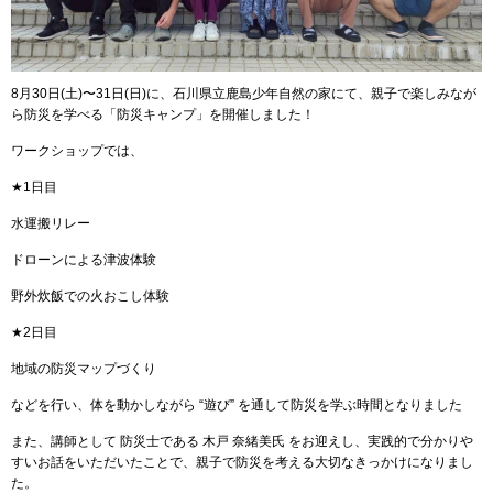
8
月
30
日
(
土
)
〜
31
日
(
日
)
に、石川県立鹿島少年自然の家にて、親子で楽しみなが
ら防災を学べる「防災キャンプ」を開催しました！
ワークショップでは、
★
1
日目
水運搬リレー
ドローンによる津波体験
野外炊飯での火おこし体験
★
2
日目
地域の防災マップづくり
などを行い、体を動かしながら
“
遊び
”
を通して防災を学ぶ時間となりました
また、講師として
防災士である
木戸
奈緒美氏
をお迎えし、実践的で分かりや
すいお話をいただいたことで、親子で防災を考える大切なきっかけになりまし
た。