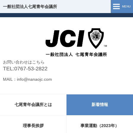
一般社団法人七尾青年会議所
一般社団法人七尾青年会議所
MENU
ホーム
七尾青年会議所とは
理事長挨拶
お問い合わせはこちら
組織図
TEL:0767-53-2822
MAIL：info@nanaojc.com
事業運動（2026年）
事業報告（2025年）
七尾青年会議所とは
新着情報
お問い合わせ
新型コロナウイルス 支援・情報
理事長挨拶
事業運動（2023年）