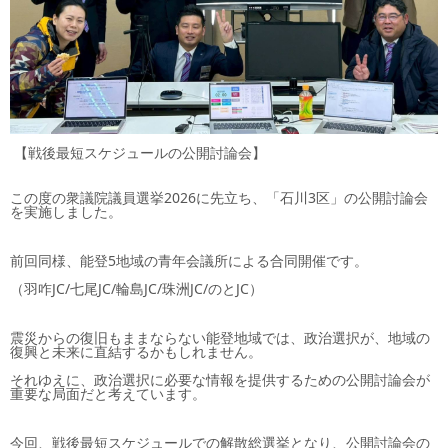
【戦後最短スケジュールの公開討論会】
この度の衆議院議員選挙2026に先立ち、「石川3区」の公開討論会
を実施しました。
前回同様、能登5地域の青年会議所による合同開催です。
（羽咋JC/七尾JC/輪島JC/珠洲JC/のとJC）
震災からの復旧もままならない能登地域では、政治選択が、地域の
復興と未来に直結するかもしれません。
それゆえに、政治選択に必要な情報を提供するための公開討論会が
重要な局面だと考えています。
今回、戦後最短スケジュールでの解散総選挙となり、公開討論会の