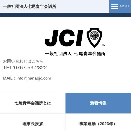
一般社団法人七尾青年会議所
一般社団法人七尾青年会議所
MENU
ホーム
七尾青年会議所とは
理事長挨拶
お問い合わせはこちら
組織図
TEL:0767-53-2822
MAIL：info@nanaojc.com
事業運動（2026年）
事業報告（2025年）
七尾青年会議所とは
新着情報
お問い合わせ
新型コロナウイルス 支援・情報
理事長挨拶
事業運動（2023年）