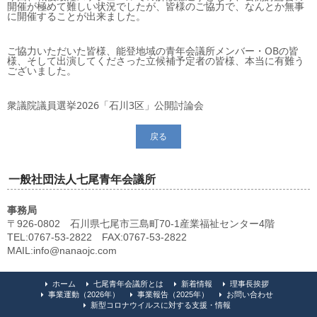
開催が極めて難しい状況でしたが、皆様のご協力で、なんとか無事
に開催することが出来ました。
ご協力いただいた皆様、能登地域の青年会議所メンバー・OBの皆
様、そして出演してくださった立候補予定者の皆様、本当に有難う
ございました。
衆議院議員選挙2026「石川3区」公開討論会
戻る
一般社団法人七尾青年会議所
事務局
〒926-0802 石川県七尾市三島町70-1産業福祉センター4階
TEL:0767-53-2822 FAX:0767-53-2822
MAIL:info@nanaojc.com
ホーム
七尾青年会議所とは
新着情報
理事長挨拶
事業運動（2026年）
事業報告（2025年）
お問い合わせ
新型コロナウイルスに対する支援・情報